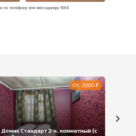
е по телефону или месснджеру MAX
От:
2000
₽
Домик Эконом 3-х. комнатный
Доми