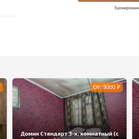
Бронировани
ебованию,
оватки –
бесплатно
(по
а
бесплатно
.
согласованию.
₽
От:
2000
₽
с
Домик Стандарт 2-х. комнатный (с