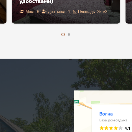
удобствами)
Мест:
5
Доп. мест:
1
Площадь:
25
м2