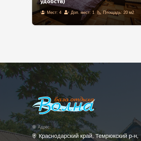
удобствами)
ь:
20
м2
Мест:
6
Доп. мест:
1
Площадь:
25
м2
Адрес:
Краснодарский край, Темрюкский р-н,