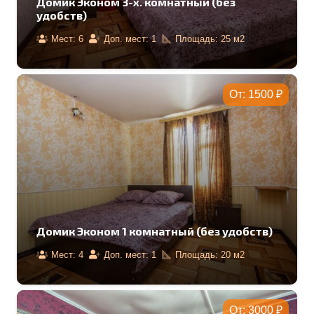
Домик Эконом 3-х. комнатный (без
удобств)
Мест:
6
Доп. мест:
1
Площадь:
25
м2
От:
1500
₽
Домик Эконом 1 комнатный (без удобств)
Мест:
4
Доп. мест:
1
Площадь:
20
м2
От:
3000
₽