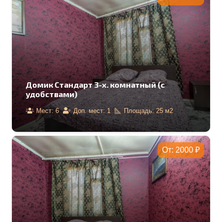
Домик Стандарт 3-х. комнатный (с
удобствами)
Мест:
6
Доп. мест:
1
Площадь:
25
м2
От:
2000
₽