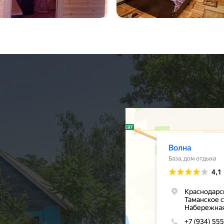
tsApp Image
volna22
5-07-22 at
0.11