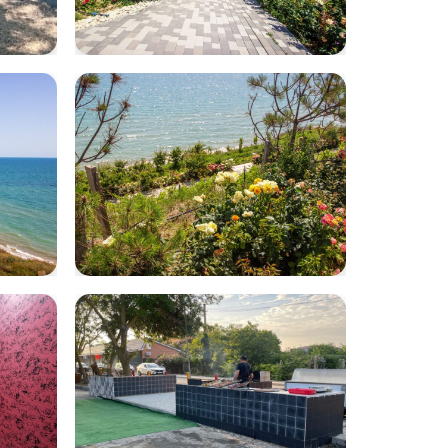
age
volna32
volna31