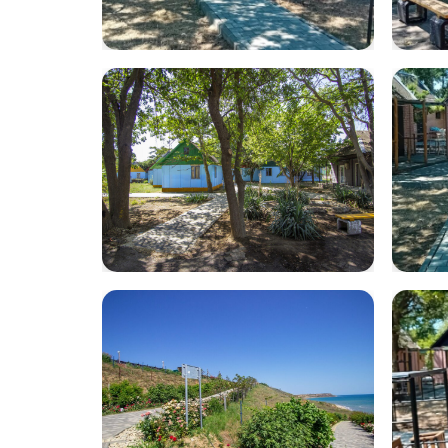
WhatsApp Image
Wha
2025-07-22 at
202
11.52.50
12.3
IMG_5657333
Wha
202
11.5