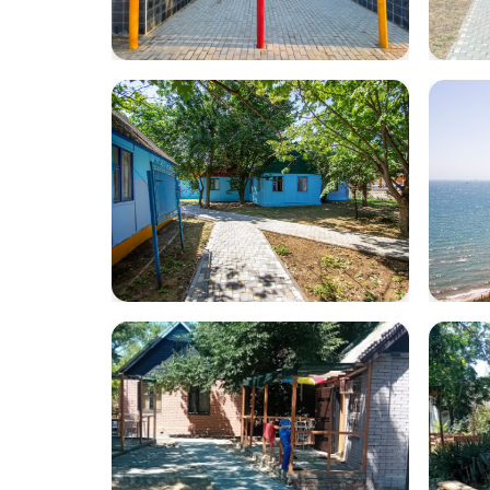
IMG-20230713-
Wha
WA0015
202
12.3
volna26
vol