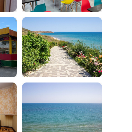
age
IMG-20230713-
WA0016
-
volna34