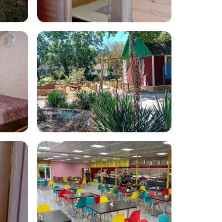
age
WhatsApp Image
2025-07-22 at
10.20.17
WhatsApp Image
2025-07-21 at
12.32.15 (1)