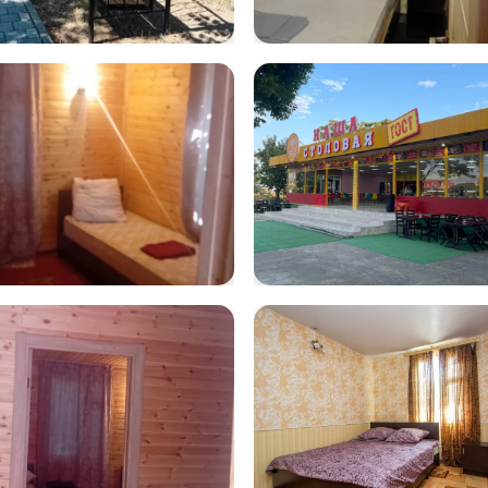
tsApp Image
WhatsApp Im
5-07-21 at
2025-07-22 at
2.12 (1)
10.20.22
tsApp Image
IMG-20230713
5-07-22 at
WA0011
20.56