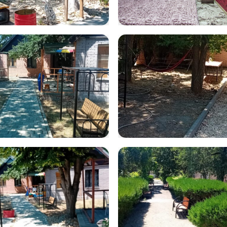
tsApp Image
volna11
5-07-21 at
2.17
tsApp Image
WhatsApp Im
5-07-22 at
2025-07-21 at
2.59
12.30.56