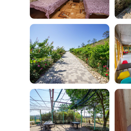
volna14
vol
volna43
IMG
WA