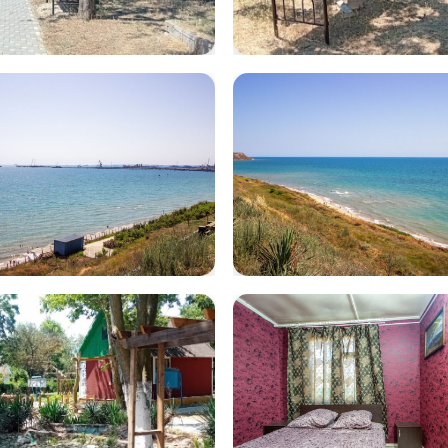
tsApp Image
WhatsApp Im
5-07-21 at
2025-07-21 at
2.15
12.32.11
na29
volna27