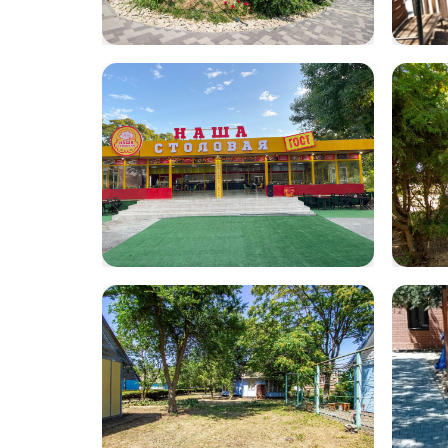
volna33
Wha
202
12.3
IMG-20230713-
vol
WA0014