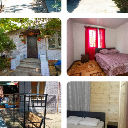
tsApp Image
WhatsApp Im
5-07-21 at
2025-07-21 at
2.12 (2)
12.32.14 (1)
na12
volna19