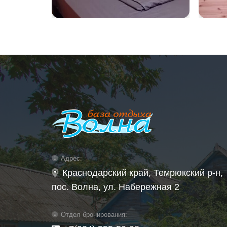
WhatsApp Image
Wha
2025-07-21 at
202
12.31.15
10.2
Адрес:
Краснодарский край, Темрюкский р-н,
пос. Волна, ул. Набережная 2
Отдел бронирования: