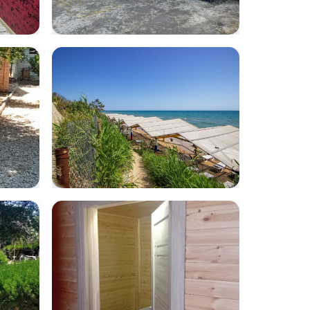
IMG-20230713-
WA0012
age
volna35