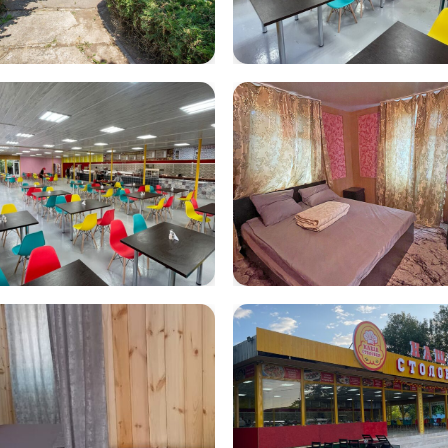
na01
IMG-20230713
WA0013
-20230713-
z4
0017