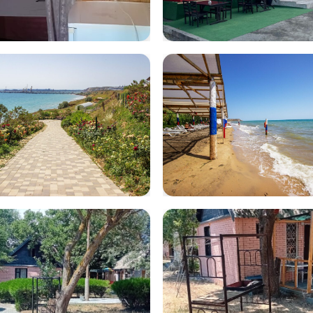
tsApp Image
IMG-20230713
5-07-21 at
WA0010
1.01
na30
volna37