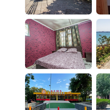
volna16
Wha
202
12.3
volna10
vol