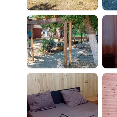
volna15
Wha
202
12.3
WhatsApp Image
Wha
2025-07-21 at
202
12.32.16 (1)
10.