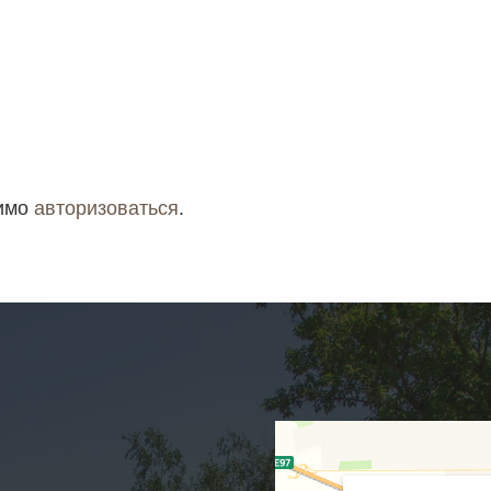
димо
авторизоваться
.