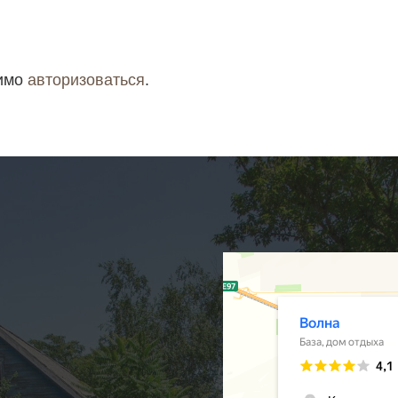
димо
авторизоваться
.