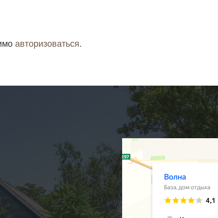
димо
авторизоваться
.